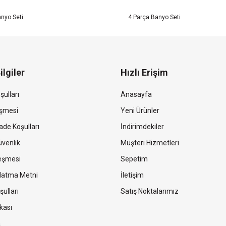
nyo Seti
4 Parça Banyo Seti
ilgiler
Hızlı Erişim
şulları
Anasayfa
eşmesi
Yeni Ürünler
ade Koşulları
İndirimdekiler
Güvenlik
Müşteri Hizmetleri
leşmesi
Sepetim
latma Metni
İletişim
şulları
Satış Noktalarımız
kası
a