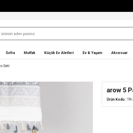
Sofra
Mutfak
Küçük Ev Aletleri
Ev & Yaşam
Aksesuar
o Seti
arow 5 P
Ürün Kodu :
TR-