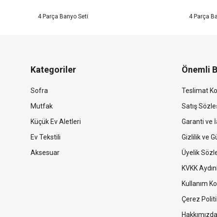
4 Parça Banyo Seti
4 Parça Ba
Kategoriler
Önemli B
Sofra
Teslimat Ko
Mutfak
Satış Sözl
Küçük Ev Aletleri
Garanti ve İ
Ev Tekstili
Gizlilik ve 
Aksesuar
Üyelik Söz
KVKK Aydın
Kullanım Ko
Çerez Politi
Hakkımızd