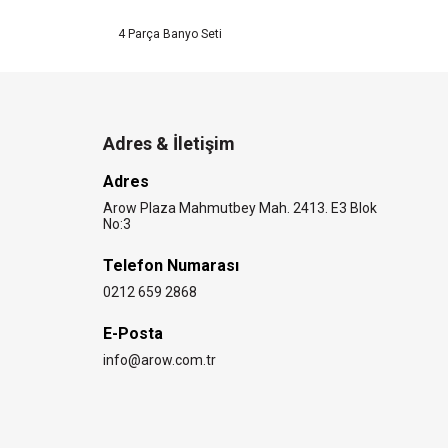
4 Parça Banyo Seti
Bet
Adres & İletişim
Adres
Arow Plaza Mahmutbey Mah. 2413. E3 Blok
No:3
Telefon Numarası
0212 659 2868
E-Posta
info@arow.com.tr