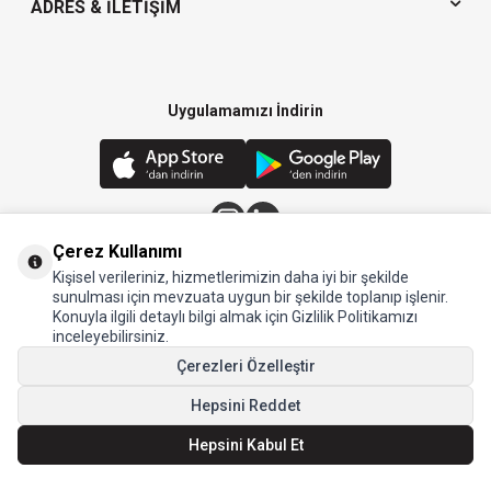
ADRES & İLETIŞIM
Uygulamamızı İndirin
Çerez Kullanımı
© 2024 Arow - Tüm hakları saklıdır.
Kişisel verileriniz, hizmetlerimizin daha iyi bir şekilde
sunulması için mevzuata uygun bir şekilde toplanıp işlenir.
Konuyla ilgili detaylı bilgi almak için Gizlilik Politikamızı
inceleyebilirsiniz.
Çerezleri Özelleştir
Hepsini Reddet
Hepsini Kabul Et
T
-Soft
E-Ticaret
Sistemleriyle Hazırlanmıştır.