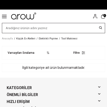
0
Anasayfa
/
Küçük Ev Aletleri
/
Elektrikli Pişirme
/
Tost Makinesi
Filtre
İlgili kategoriye ait ürün bulunmamaktadır.
KATEGORILER
ÖNEMLI BILGILER
HIZLI ERIŞIM