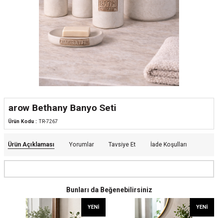
arow Bethany Banyo Seti
Ürün Kodu :
TR-7267
Ürün Açıklaması
Yorumlar
Tavsiye Et
İade Koşulları
Bunları da Beğenebilirsiniz
YENI
YENI