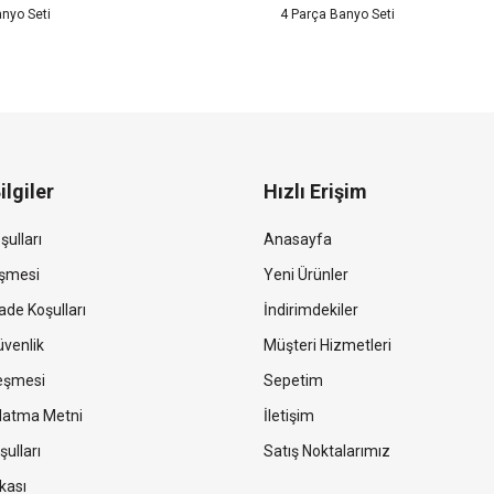
nyo Seti
4 Parça Banyo Seti
ilgiler
Hızlı Erişim
şulları
Anasayfa
eşmesi
Yeni Ürünler
ade Koşulları
İndirimdekiler
Güvenlik
Müşteri Hizmetleri
leşmesi
Sepetim
latma Metni
İletişim
şulları
Satış Noktalarımız
kası