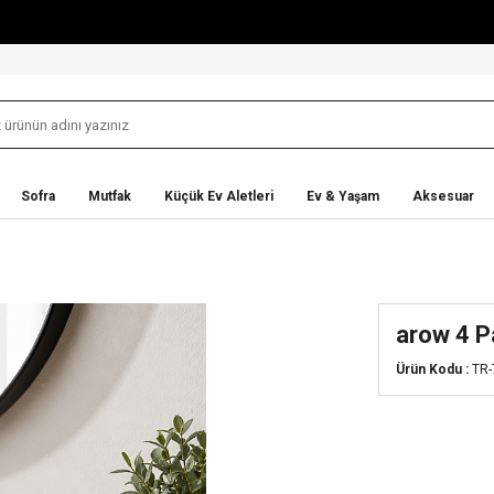
Sofra
Mutfak
Küçük Ev Aletleri
Ev & Yaşam
Aksesuar
arow 4 P
Ürün Kodu :
TR-