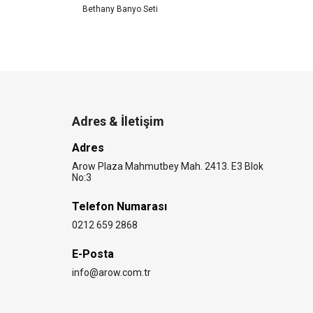
Bethany Banyo Seti
Oli
Adres & İletişim
Adres
Arow Plaza Mahmutbey Mah. 2413. E3 Blok
No:3
Telefon Numarası
0212 659 2868
E-Posta
info@arow.com.tr