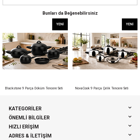
Bunları da Beğenebilirsiniz
YENI
YENI
Blackstone 9 Parça Döküm Tencere Seti
NovaCook 9 Parça Çelik Tencere Seti
KATEGORILER
ÖNEMLI BILGILER
HIZLI ERIŞIM
ADRES & İLETIŞIM