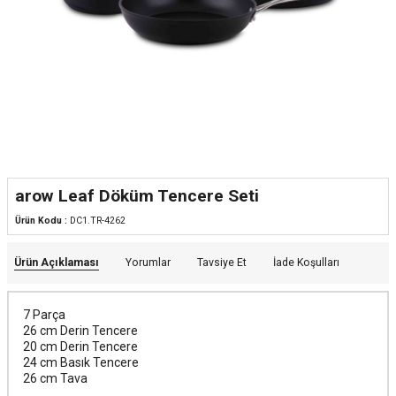
arow Leaf Döküm Tencere Seti
Ürün Kodu :
DC1.TR-4262
Ürün Açıklaması
Yorumlar
Tavsiye Et
İade Koşulları
7 Parça
26 cm Derin Tencere
20 cm Derin Tencere
24 cm Basık Tencere
26 cm Tava