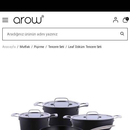
0
Anasayfa
/
Mutfak
/
Pişirme
/
Tencere Seti
/
Leaf Döküm Tencere Seti