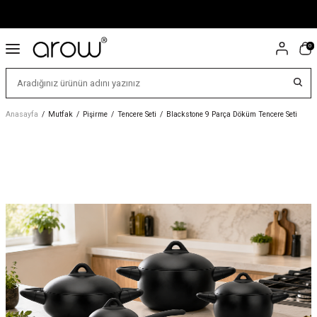
0
Anasayfa
/
Mutfak
/
Pişirme
/
Tencere Seti
/
Blackstone 9 Parça Döküm Tencere Seti