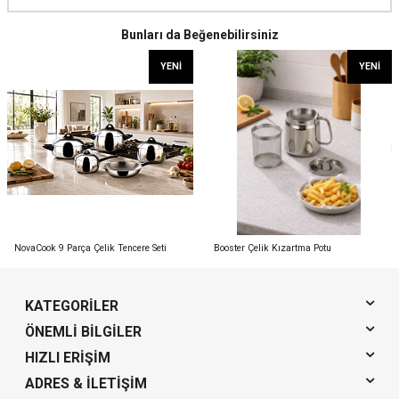
Bunları da Beğenebilirsiniz
YENI
YENI
NovaCook 9 Parça Çelik Tencere Seti
Booster Çelik Kızartma Potu
KATEGORILER
ÖNEMLI BILGILER
HIZLI ERIŞIM
ADRES & İLETIŞIM