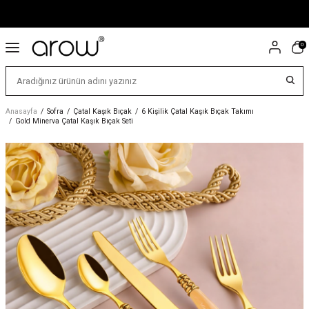
0
Anasayfa
/
Sofra
/
Çatal Kaşık Bıçak
/
6 Kişilik Çatal Kaşık Bıçak Takımı
/
Gold Minerva Çatal Kaşık Bıçak Seti