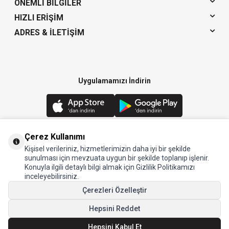
ÖNEMLI BILGILER
HIZLI ERIŞIM
ADRES & İLETIŞIM
Uygulamamızı İndirin
Çerez Kullanımı
Kişisel verileriniz, hizmetlerimizin daha iyi bir şekilde
© 2024 Arow - Tüm hakları saklıdır.
sunulması için mevzuata uygun bir şekilde toplanıp işlenir.
Konuyla ilgili detaylı bilgi almak için Gizlilik Politikamızı
inceleyebilirsiniz.
Çerezleri Özelleştir
Hepsini Reddet
Hepsini Kabul Et