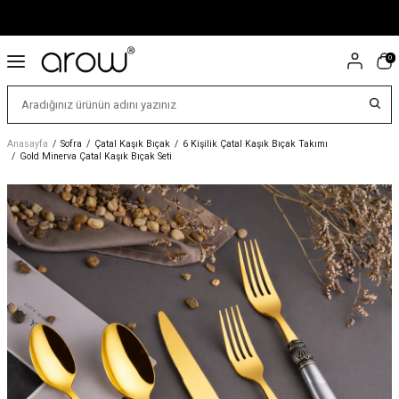
0
Anasayfa
/
Sofra
/
Çatal Kaşık Bıçak
/
6 Kişilik Çatal Kaşık Bıçak Takımı
/
Gold Minerva Çatal Kaşık Bıçak Seti