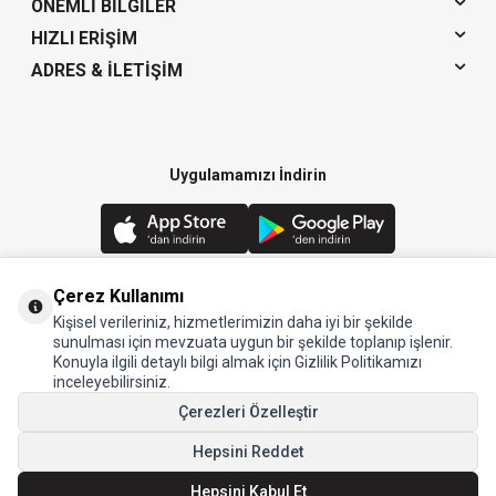
ÖNEMLI BILGILER
HIZLI ERIŞIM
ADRES & İLETIŞIM
Uygulamamızı İndirin
Çerez Kullanımı
Kişisel verileriniz, hizmetlerimizin daha iyi bir şekilde
© 2024 Arow - Tüm hakları saklıdır.
sunulması için mevzuata uygun bir şekilde toplanıp işlenir.
Konuyla ilgili detaylı bilgi almak için Gizlilik Politikamızı
inceleyebilirsiniz.
Çerezleri Özelleştir
Hepsini Reddet
Hepsini Kabul Et