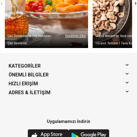
Çay Demlemenin Püf Noktaları
Devamını Oku
Granit tencere ve tava nasıl k
Çay Demleme
1Granit Tencere I Tava Kulla
KATEGORILER
ÖNEMLI BILGILER
HIZLI ERIŞIM
ADRES & İLETIŞIM
Uygulamamızı İndirin