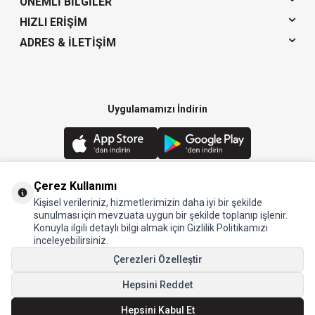
ÖNEMLI BILGILER
HIZLI ERIŞIM
ADRES & İLETIŞIM
Uygulamamızı İndirin
Çerez Kullanımı
Kişisel verileriniz, hizmetlerimizin daha iyi bir şekilde
© 2024 Arow - Tüm hakları saklıdır.
sunulması için mevzuata uygun bir şekilde toplanıp işlenir.
Konuyla ilgili detaylı bilgi almak için Gizlilik Politikamızı
inceleyebilirsiniz.
Çerezleri Özelleştir
Hepsini Reddet
Hepsini Kabul Et