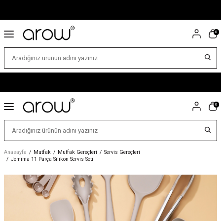
0
0
Anasayfa
/
Mutfak
/
Mutfak Gereçleri
/
Servis Gereçleri
/
Jemima 11 Parça Silikon Servis Seti