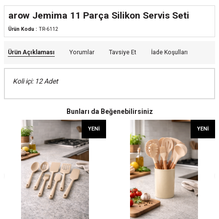
arow Jemima 11 Parça Silikon Servis Seti
Ürün Kodu :
TR-6112
Ürün Açıklaması
Yorumlar
Tavsiye Et
İade Koşulları
Koli içi: 12 Adet
Bunları da Beğenebilirsiniz
YENI
YENI