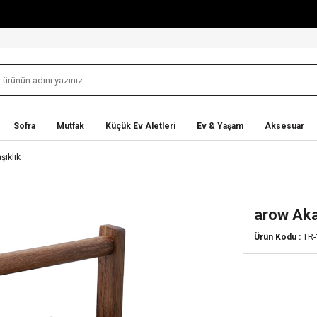
Sofra
Mutfak
Küçük Ev Aletleri
Ev & Yaşam
Aksesuar
şıklık
arow Aka
Ürün Kodu :
TR-