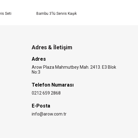
is Seti
Bambu 3'lü Servis Kaşık
Bam
Adres & İletişim
Adres
Arow Plaza Mahmutbey Mah. 2413. E3 Blok
No:3
Telefon Numarası
0212 659 2868
E-Posta
info@arow.com.tr