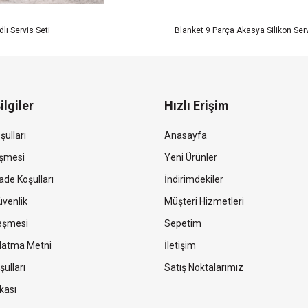
lı Servis Seti
Blanket 9 Parça Akasya Silikon Serv
ilgiler
Hızlı Erişim
şulları
Anasayfa
eşmesi
Yeni Ürünler
ade Koşulları
İndirimdekiler
Güvenlik
Müşteri Hizmetleri
leşmesi
Sepetim
latma Metni
İletişim
şulları
Satış Noktalarımız
kası