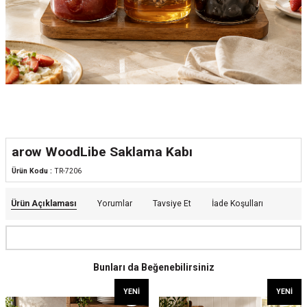
arow WoodLibe Saklama Kabı
Ürün Kodu :
TR-7206
Ürün Açıklaması
Yorumlar
Tavsiye Et
İade Koşulları
Bunları da Beğenebilirsiniz
YENI
YENI