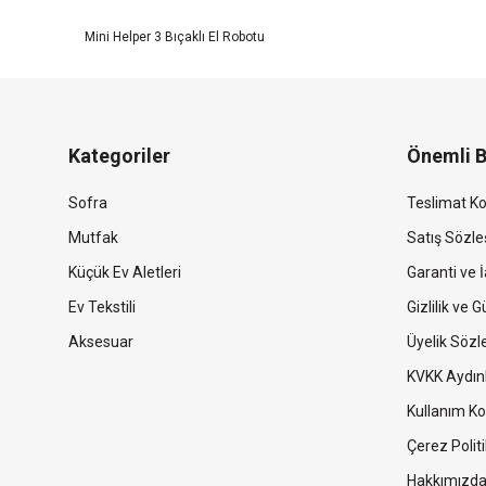
Mini Helper 3 Bıçaklı El Robotu
Kategoriler
Önemli B
Sofra
Teslimat Ko
Mutfak
Satış Sözl
Küçük Ev Aletleri
Garanti ve İ
Ev Tekstili
Gizlilik ve 
Aksesuar
Üyelik Söz
KVKK Aydın
Kullanım Ko
Çerez Politi
Hakkımızd