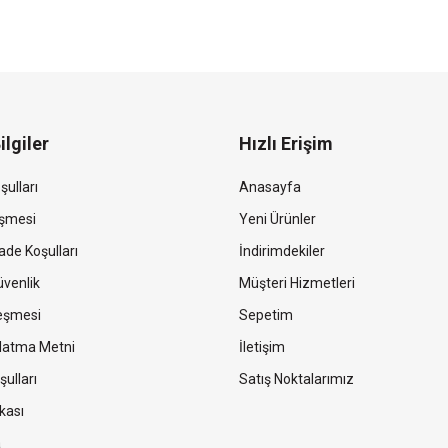
ilgiler
Hızlı Erişim
şulları
Anasayfa
eşmesi
Yeni Ürünler
ade Koşulları
İndirimdekiler
Güvenlik
Müşteri Hizmetleri
leşmesi
Sepetim
latma Metni
İletişim
şulları
Satış Noktalarımız
kası
a