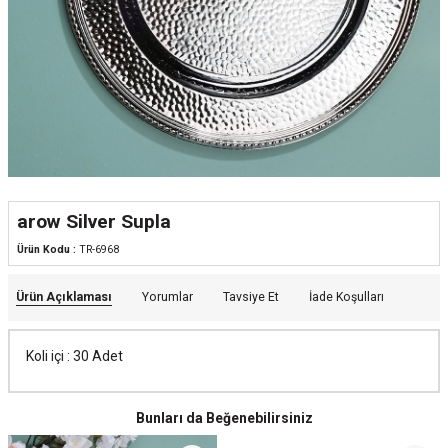
arow Silver Supla
Ürün Kodu :
TR-6968
Ürün Açıklaması
Yorumlar
Tavsiye Et
İade Koşulları
Koli içi : 30 Adet
Bunları da Beğenebilirsiniz