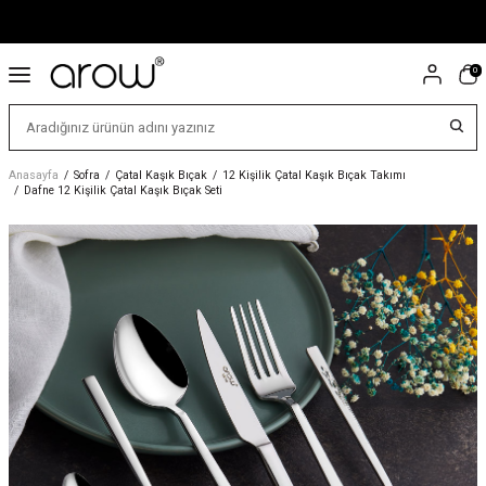
0
Anasayfa
/
Sofra
/
Çatal Kaşık Bıçak
/
12 Kişilik Çatal Kaşık Bıçak Takımı
/
Dafne 12 Kişilik Çatal Kaşık Bıçak Seti