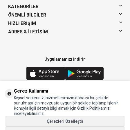
KATEGORILER
ÖNEMLI BILGILER
HIZLI ERIŞIM
ADRES & İLETIŞIM
Uygulamamızı İndirin
Çerez Kullanımı
Kişisel verileriniz, hizmetlerimizin daha iyi bir şekilde
© 2024 Arow - Tüm hakları saklıdır.
sunulması için mevzuata uygun bir şekilde toplanıp işlenir.
Konuyla ilgili detaylı bilgi almak için Gizlilik Politikamızı
inceleyebilirsiniz.
Çerezleri Özelleştir