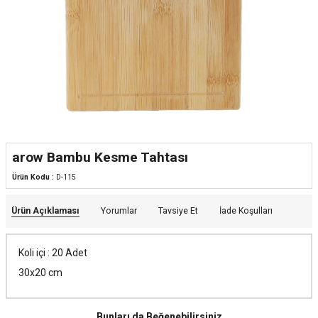
arow Bambu Kesme Tahtası
Ürün Kodu :
D-115
Ürün Açıklaması
Yorumlar
Tavsiye Et
İade Koşulları
Koli içi : 20 Adet
30x20 cm
Bunları da Beğenebilirsiniz