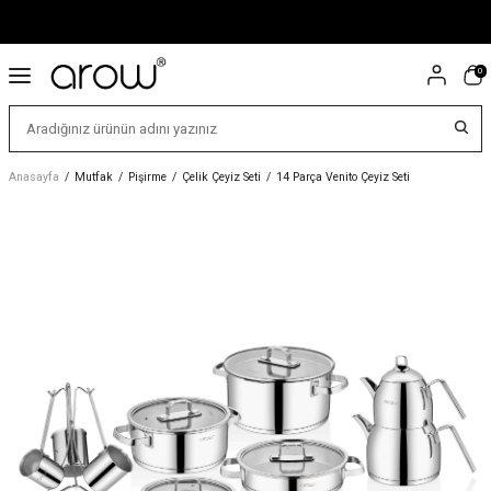
0
Anasayfa
/
Mutfak
/
Pişirme
/
Çelik Çeyiz Seti
/
14 Parça Venito Çeyiz Seti